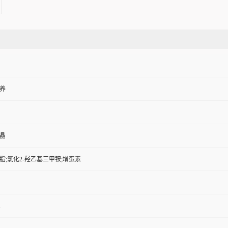
养
晶
脂;氯化2-羟乙基三甲铵;增蛋素
1