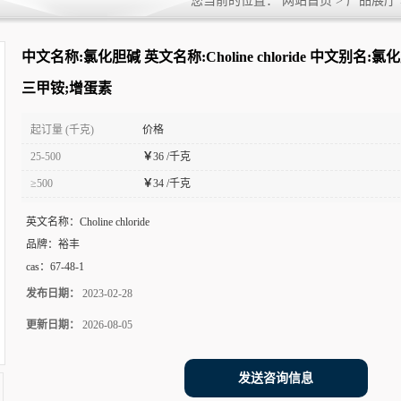
您当前的位置：
网站首页
>
产品展厅
中文别名:氯化胆脂;氯化2-羟乙基三甲
中文名称:氯化胆碱 英文名称:Choline chloride 中文别名:
三甲铵;增蛋素
起订量 (千克)
价格
25-500
￥
36 /千克
≥500
￥
34 /千克
英文名称：
Choline chloride
品牌：
裕丰
cas：
67-48-1
发布日期：
2023-02-28
更新日期：
2026-08-05
发送咨询信息