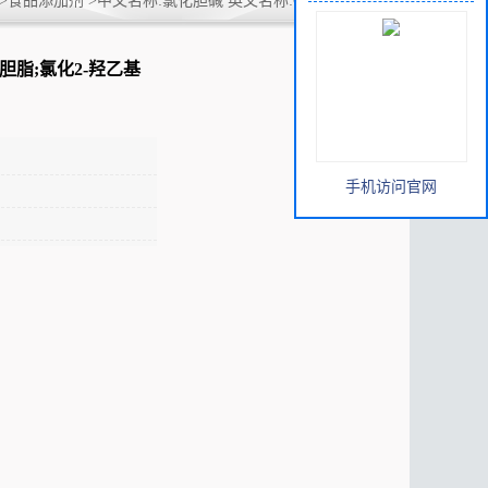
>
食品添加剂
>
中文名称:氯化胆碱 英文名称:Choline chloride
铵;增蛋素
氯化胆脂;氯化2-羟乙基
手机访问官网