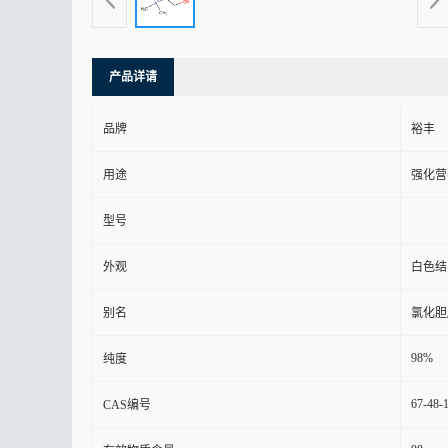
产品详请
品牌
裕丰
用途
强化营
型号
外观
白色结
别名
氯化胆
98%
纯度
67-48-
CAS编号