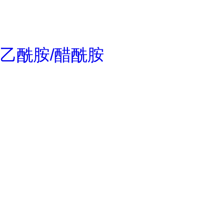
乙酰胺/醋酰胺