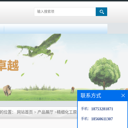
联系方式
手机：
18753281871
前的位置：
网站首页
>
产品展厅
>
精细化工原料
>
尼泊金甲酯
手机：
18560611307