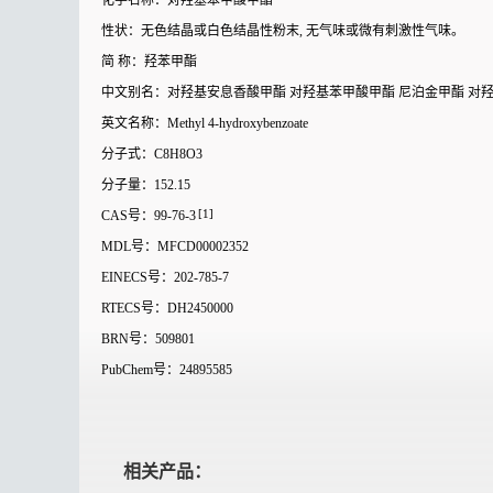
化学名称：对羟基苯甲酸甲酯
性状：无色结晶或白色结晶性粉末, 无气味或微有刺激性气味。
简 称：羟苯甲酯
中文别名：对羟基安息香酸甲酯 对羟基苯甲酸甲酯 尼泊金甲酯 对羟
英文名称：Methyl 4-hydroxybenzoate
分子式：C8H8O3
分子量：152.15
[1]
CAS号：99-76-3
MDL号：MFCD00002352
EINECS号：202-785-7
RTECS号：DH2450000
BRN号：509801
PubChem号：24895585
相关产品：