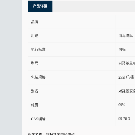
产品详请
品牌
用途
消毒防腐
执行标准
国标
型号
对羟基苯
包装规格
25公斤/桶
别名
对羟基安
99%
纯度
99-76-3
CAS编号