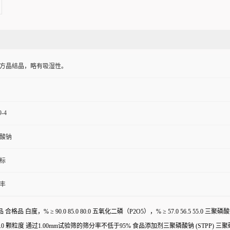
方晶结晶，略有吸湿性。
9-4
酸钠
标
丰
 白度，% ≥ 90.0 85.0 80.0
五氧化二磷（P2O5），% ≥ 57.0 56.5 55.0 三聚磷酸钠
1%溶液) 9.2-10.0 颗粒度 通过1.00mm试验筛的筛分率不低于95% 食品添加剂三聚磷酸钠 (STPP