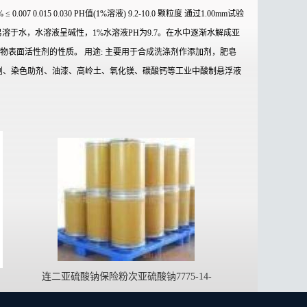
 0.007 0.015 0.030 PH值(1%溶液) 9.2-10.0 颗粒度 通过1.00mm试验
熔点622℃。易溶于水，水溶液呈碱性，1%水溶液PH为9.7。在水中逐渐水解成亚
物表面活性剂的性质。 用途: 主要用于合成洗涤剂作添加剂，肥皂
剂、染色助剂、油漆、高岭土、氧化镁、碳酸钙等工业中酸制悬浮液
连二亚硫酸钠保险粉次亚硫酸钠7775-14-
6sodium hyposulfite低亚硫酸钠