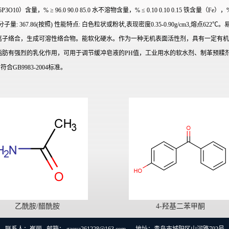
3O10）含量，% ≥ 96.0 90.0 85.0 水不溶物含量，% ≤ 0.10 0.10 0.15 铁含量（Fe），% ≤
 分子量: 367.86(按照) 性能特点: 白色粒状或粉状,表现密度0.35-0.90g/cm3,
离子络合，生成可溶性络合物。能软化硬水。作为一种无机
表面活性剂，具有一定有机
脂肪有强烈的乳化作用，可用于调节缓冲皂液的PH值，工业用水的软水剂、制革预糅
B9983-2004标准。
乙酰胺/醋酰胺
4-羟基二苯甲酮
联系人：崔丽 邮箱：
gaoya261228@163.com
地址：青岛市城阳区山河路702号