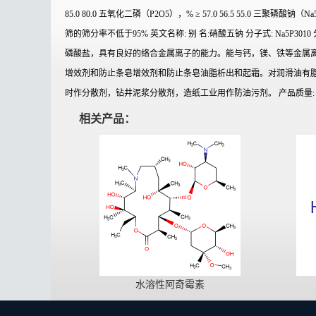
85.0 80.0 五氧化二磷（P2O5），% ≥ 57.0 56.5 55.0 三聚磷酸钠（Na5P
筛的筛分率不低于95% 英文名称: 别 名:硝酸五钠 分子式: Na5P3010
磷酸盐，具有良好的络合金属离子的能力。能与钙，镁、铁等金属
增效剂和防止条皂增效剂和防止条皂油脂析出和起霜。对润滑油有
时作分散剂，钻井泥浆分散剂，造纸工业用作防油污剂。 产品质量: 符合G
相关产品：
水溶性阿奇霉素