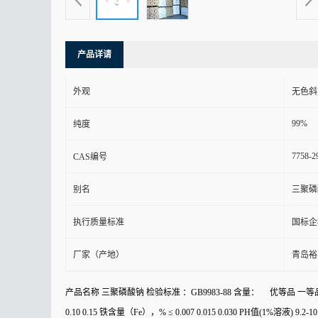
产品详请
外观
无色斜
99%
纯度
7758-2
CAS编号
别名
三聚磷
执行质量标准
国标企
厂家（产地）
青岛裕
产品名称 三聚磷酸钠 检验标准 ：GB9983-88 含量： 优等品 一等品 合格品
0.10 0.15 铁含量（Fe），% ≤ 0.007 0.015 0.030 PH值(