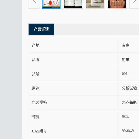
产品详请
产地
青岛
品牌
裕丰
001
货号
用途
分析试验
包装规格
25克每瓶
98%
纯度
99-64-9
CAS编号