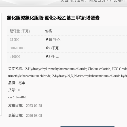
您当前的位置：
网站首页
>
产品展厅
素
氯化胆碱氯化胆脂;氯化2-羟乙基三甲铵;增蛋素
起订量 (千克)
价格
25-500
￥
10 /千克
500-10000
￥
9 /千克
≥10000
￥
8 /千克
英文名称：
2-Hydroxyethyl trimethylammonium chloride; Choline chloride, FCC Grad
trimethylethanaminium chloride; 2-hydroxy-N,N,N-trimethylethanaminium chloride hydr
品牌：
裕丰
货号：
01
cas：
67-48-1
发布日期：
2023-02-28
更新日期：
2026-08-08