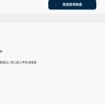
发送咨询信息
养
脂氯化2-羟乙基三甲铵;增蛋素
1