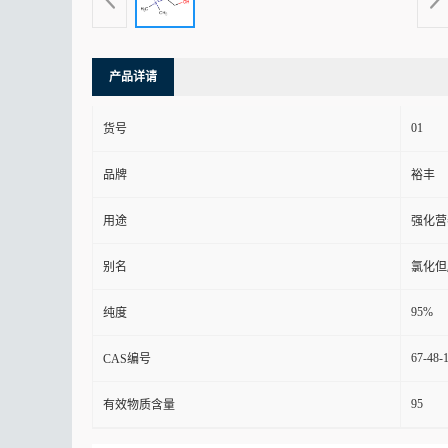
产品详请
01
货号
品牌
裕丰
用途
强化营
别名
氯化但
95%
纯度
67-48-
CAS编号
95
有效物质含量