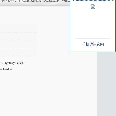
>
饲料添加剂
>
氯化胆碱氯化胆脂;氯化2-羟乙基三甲铵;增蛋
手机访问官网
e; 2-hydroxy-N,N,N-
ochloride