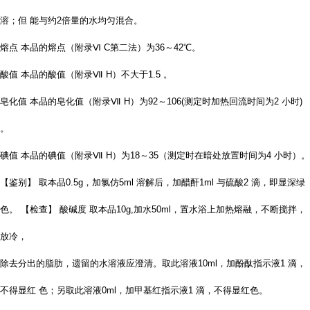
溶；但
能与约2倍量的水均匀混合。
熔点 本品的熔点（附录Ⅵ C第二法）为36～42℃。
酸值 本品的酸值（附录Ⅶ H）不大于1.5 。
皂化值 本品的皂化值（附录Ⅶ H）为92～106(测定时加热回流时间为2 小时)
。
碘值 本品的碘值（附录Ⅶ H）为18～35（测定时在暗处放置时间为4 小时）。
【鉴别】 取本品0.5g，加氯仿5ml 溶解后，加醋酐1ml 与硫酸2 滴，即显深绿
色。 【检查】 酸碱度 取本品10g,加水50ml，置水浴上加热熔融，不断搅拌，
放冷，
除去分出的脂肪，遗留的水溶液应澄清。取此溶液10ml，加酚酞指示液1 滴，
不得显红
色；另取此溶液0ml，加甲基红指示液1 滴，不得显红色。