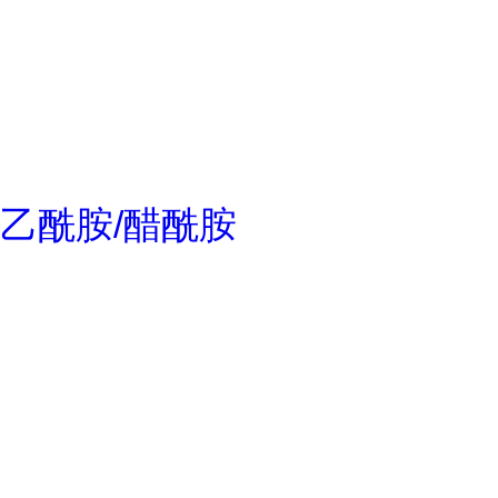
乙酰胺/醋酰胺