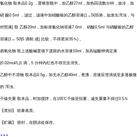
氯化物 取本品0.2g ，置锥形瓶中，加乙醇27ml，加热回流数分钟，放冷，加
硝
酸0.5ml ，滤过，滤液中加
硝酸银的乙醇溶液(1→50)5滴，如发生浑浊，与
对照液[ 取
乙醇20ml，加标准氯化钠溶液7.0ml 、硝酸0.5ml 与硝酸银的乙醇
溶液(1→ 50)5 滴制
成] 比较，不得更浓35％) 。
易氧化物 取上述酸碱度项下遗留的水溶液10ml，加高锰酸钾滴定液
(0.02mol/L)1
滴，5 分钟内红色不得完全消失。
乙醇中不溶物 取本品0.5g，加无水乙醇40ml，煮沸，溶液应澄清或至多显极微
的
浑浊。
干燥失重 取本品，时加搅拌，在105℃干燥至恒重，减失重量不得过0.5％
【类别】 软膏基质。
【贮藏】 密封，在阴凉处保存。
...