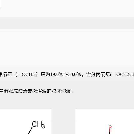
OCH3 ）应为19.0％～30.0％，含羟丙氧基(－OCH2CHOH
中溶胀成澄清或微浑浊的胶体溶液。