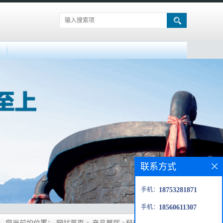
联系方式
手机：
18753281871
您当前的位置：
网站首页
>
产品展厅
>
羟丙基甲基纤维素
手机：
18560611307