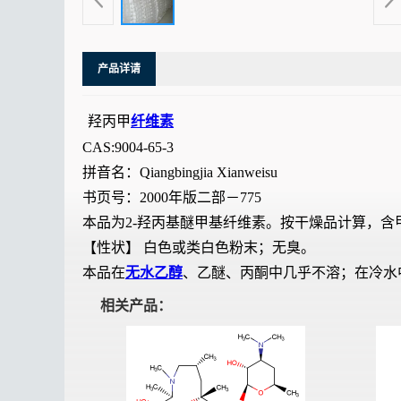
产品详请
羟丙甲
纤维素
CAS:9004-65-3
拼音名：Qiangbingjia Xianweisu
书页号：2000年版二部－775
本品为2-羟丙基醚甲基纤维素。按干燥品计算，含甲氧基（－
【性状】 白色或类白色粉末；无臭。
本品在
无水乙醇
、乙醚、丙酮中几乎不溶；在冷水
相关产品：