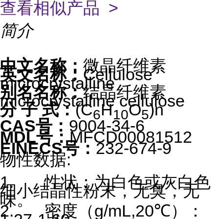
查看相似产品 >
简介
中文名称：
微晶纤维素
英文名称：
Cellulose
microcrystalline
别名名称：
结晶纤维素
microcrystalline cellulose
分 子 式：
(C
H
O
)n
6
10
5
CAS号：
9004-34-6
MDL号：
MFCD00081512
EINECS号：
232-674-9
物性数据:
1. 性状：为白色或灰白色
细小结晶性粉末，无臭，无
味。
2. 密度（g/mL,20℃）：