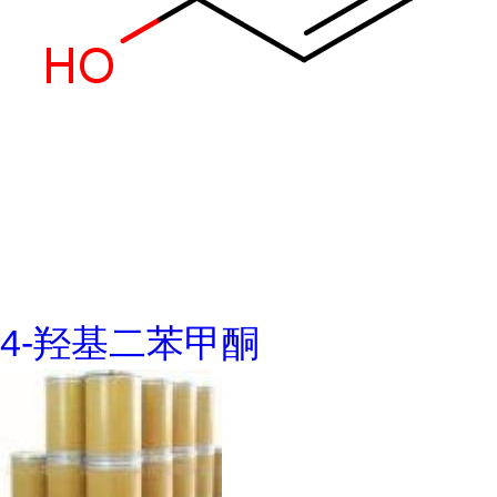
4-羟基二苯甲酮