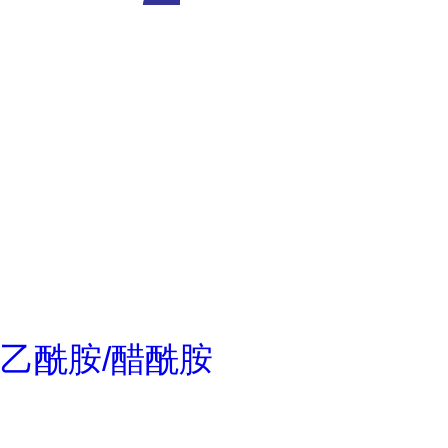
乙酰胺/醋酰胺