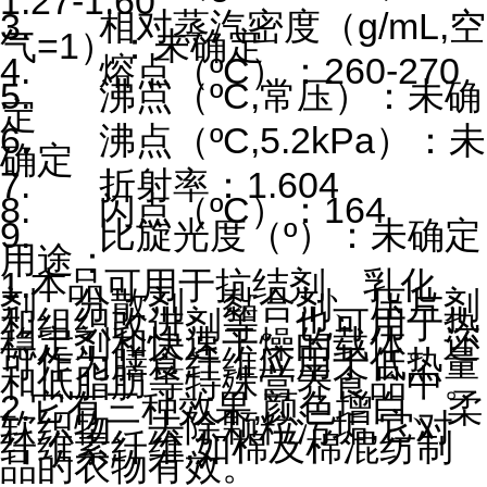
1.27-1.60
3. 相对蒸汽密度（g/mL,空
气=1）：未确定
4. 熔点（ºC）：260-270
5. 沸点（ºC,常压）：未确
定
6. 沸点（ºC,5.2kPa）：未
确定
7. 折射率：1.604
8. 闪点（ºC）：164
9. 比旋光度（º）：未确定
用途：
1.本品可用于抗结剂、乳化
剂、分散剂、黏合剂、压片剂
和组织改进剂等。也可用于热
稳定剂和快速干燥的载体。还
可作为膳食纤维应用于低热量
和低脂肪等特殊营养食品中。
2.
它有三种效果,颜色增白、柔
软织物、去除颗粒污垢,它对
纤维素纤维,如棉及棉混纺制
品的衣物有效。