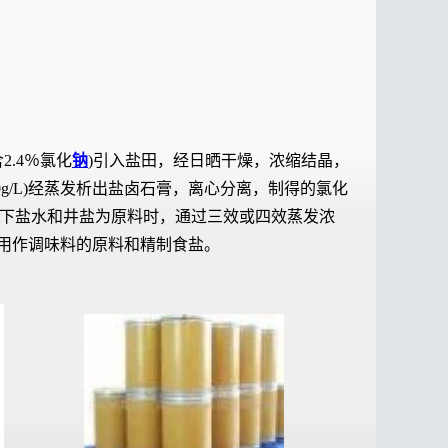
2.4％氯化
钠
)引入盐田，经日晒干燥，浓缩结晶，
g/L)经蒸发析出盐卤石膏，离心分离，制得的氯化
盐。用地下盐水和井盐为原料时，通过三效或四效蒸发浓
用作调味料的原料和精制食盐。