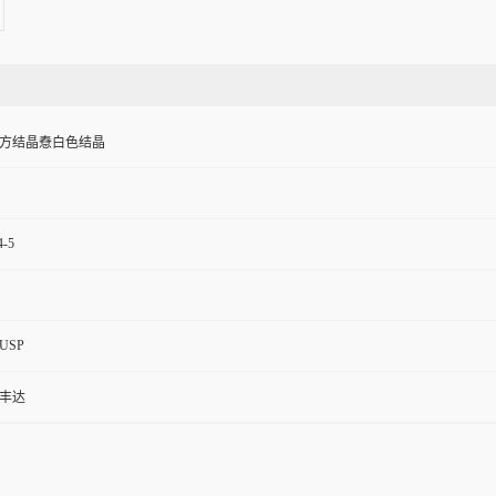
方结晶憃白色结晶
4-5
/USP
丰达