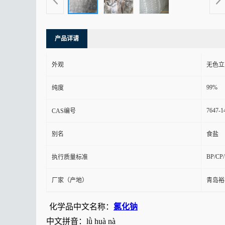
产品详请
外观
无色立
99%
纯度
7647-1
CAS编号
别名
食盐
BP/CP
执行质量标准
厂家（产地）
青岛裕
化学品中文名称：
氯化钠
中文拼音：lǜ huà nà