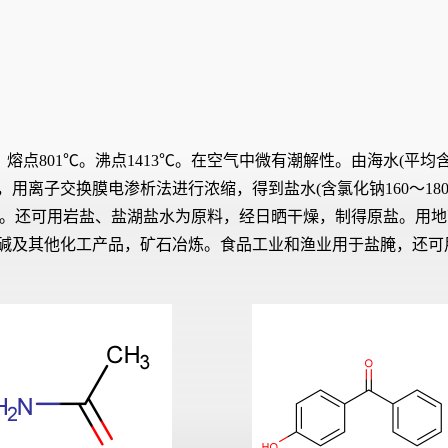
3。熔点801℃。沸点1413℃。在空气中微有潮解性。由海水(平均含
离子交换膜电渗析法进行浓缩，得到盐水(含氯化钠160～180
le salt)。还可用岩盐、盐湖盐水为原料，经日晒干燥，制得原
碱及其他化工产品，矿石冶炼。食品工业和渔业用于盐腌，还可