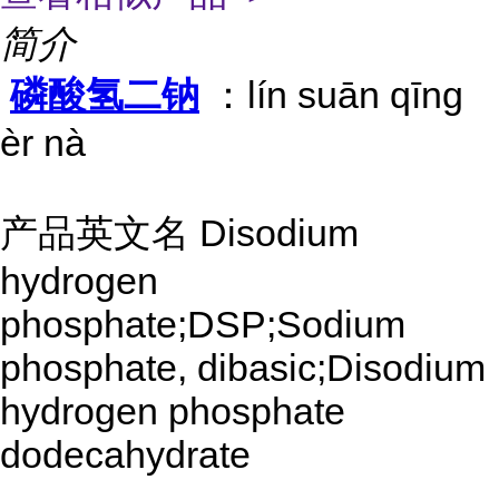
简介
磷酸氢二钠
：lín suān qīnɡ
èr nà
产品英文名 Disodium
hydrogen
phosphate;DSP;Sodium
phosphate, dibasic;Disodium
hydrogen phosphate
dodecahydrate