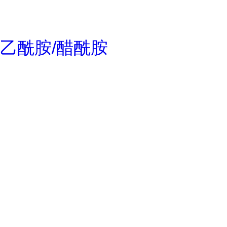
乙酰胺/醋酰胺