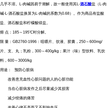
几乎不溶。L-肉碱因易于潮解，故一般使用其L-
酒石酸
盐（L-肉
碱-L-酒石酸盐换算为L-肉碱的系数为0.68）。作为商品有盐酸
盐、酒石酸盐和柠檬酸镁盐。
熔 点：185～195℃时分解。
限 量：GB2760-1996：咀嚼片、饮液、胶囊，250～600mg/
片、支、丸；乳粉，300～400g/kg；果汁（味）型饮料、乳饮
料，600～3000/kg
用途：
预防心脏病
改善患充血性心脏问题的人的心脏功能
当在心脏病发作之后尽量减少其损害
减少绞痛的痛苦
改善心律不齐而又不影响血压