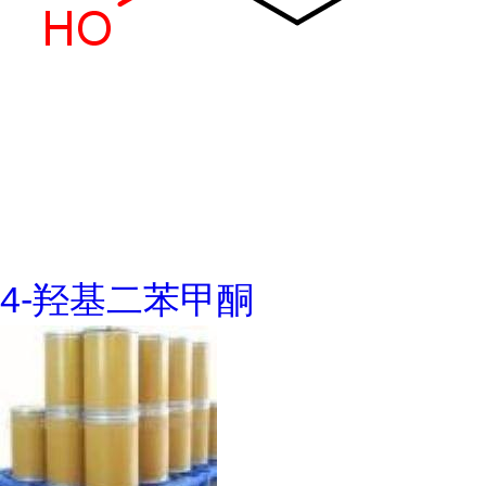
4-羟基二苯甲酮