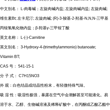
中文别名： L-肉毒碱；左旋肉碱内盐; 左旋肉碱内盐; 左旋肉碱;
维生素Bt; 左卡尼汀; 左旋肉碱; (R)-3-羧基-2-羟基-N,N,N-三甲基
丙铵氢氧化物内盐；β-羟基γ-三甲铵丁酸
英文名称： L-(-)-Carnitine
英文别名： 3-Hydroxy-4-(trimethylammonio) butanoate;
Vitamin BT;
CAS 号： 541-15-1
分 子 式： C7H15NO3
外 观：白色结晶或结晶性粉末，有轻微特殊气味。
吸 湿 性：吸湿性极强，暴露在空气中会潮解甚至可能液化。易
溶于水、乙醇、生物碱溶液及稀释矿酸中，在丙酮或乙酸乙酯中