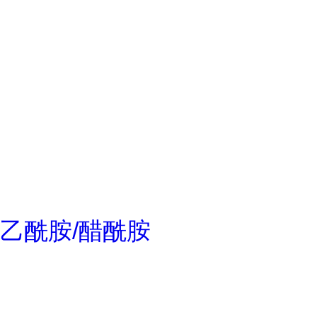
乙酰胺/醋酰胺