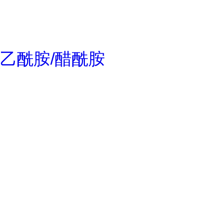
乙酰胺/醋酰胺