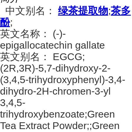
中文别名：
绿茶提取物
;
茶多
酚
;
英文名称：
(-)-
epigallocatechin gallate
英文别名：
EGCG;
(2R,3R)-5,7-dihydroxy-2-
(3,4,5-trihydroxyphenyl)-3,4-
dihydro-2H-chromen-3-yl
3,4,5-
trihydroxybenzoate;Green
Tea Extract Powder;;Green