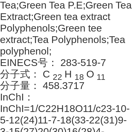
Tea;Green Tea P.E;Green Tea
Extract;Green tea extract
Polyphenols;Green tee
extract;Tea Polyphenols;Tea
polyphenol;
EINECS号：
283-519-7
分子式：
C
H
O
22
18
11
分子量：
458.3717
InChI：
InChI=1/C22H18O11/c23-10-
5-12(24)11-7-18(33-22(31)9-
3-15(27)20(30)16(28)4-