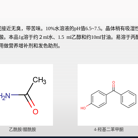
无臭，带苦味。10%水溶液的pH值6.5~7.5。晶体稍有吸
本品1g溶于约２ml水、1.5 ml乙醇和约10ml甘油。易溶
用做营养增补剂和发色助剂。
乙酰胺/醋酰胺
4-羟基二苯甲酮