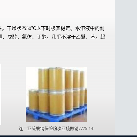
湿性。干燥状态50℃以下时极其稳定。水溶液中的耐
于丙酮、戊醇、氯仿、丁醇。几乎不溶于乙醚、苯。起
连二亚硫酸钠保险粉次亚硫酸钠7775-14-
6sodium hyposulfite低亚硫酸钠