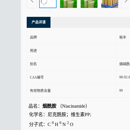
产品详请
品牌
裕丰
用途
别名
烟碱酰
98-92-
CAS编号
99
有效物质含量
品名：
烟酰胺
（Niacinamide）
化学名：尼克酰胺；维生素PP;
6
6
2
分子式：C
H
N
O