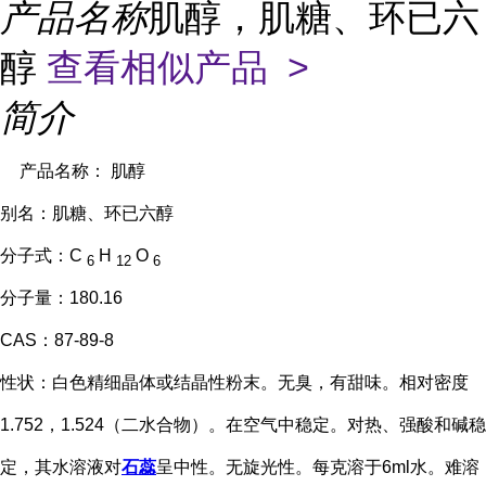
产品名称
肌醇，肌糖、环已六
醇
查看相似产品 >
简介
产品名称：
肌醇
别名：肌糖、环已六醇
分子式：C
H
O
6
12
6
分子量：180.16
CAS：87-89-8
性状：白色精细晶体或结晶性粉末。无臭，有甜味。相对密度
1.752，1.524（二水合物）。在空气中稳定。对热、强酸和碱稳
定，其水溶液对
石蕊
呈中性。无旋光性。每克溶于6ml水。难溶