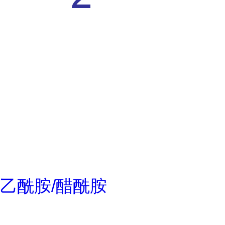
乙酰胺/醋酰胺