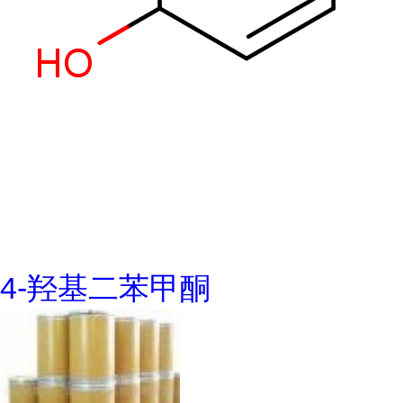
4-羟基二苯甲酮