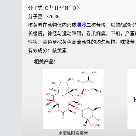
17
20
4
6
分子式: C
H
N
O
分子量: 376.36
核黄素在动物体内形成
嘌呤
二核苷酸，以辅酶的形
长缓慢，神经与运动障碍，卷爪瘫痪，下痢，产蛋
性状：黄色至棕黄色高流动性的均匀颗粒。味微苦
有效成分：核黄素
相关产品：
水溶性阿奇霉素