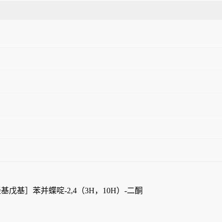
5- 四羟基戊基］苯并蝶啶-2,4（3H，10H）-二酮