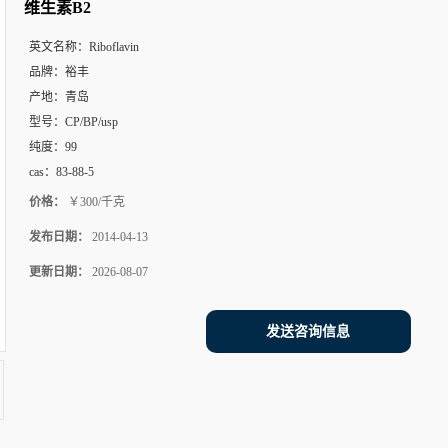
维生素B2
英文名称：
Riboflavin
品牌：
裕丰
产地：
青岛
型号：
CP/BP/usp
纯度：
99
cas：
83-88-5
价格：
￥300/千克
发布日期：
2014-04-13
更新日期：
2026-08-07
发送咨询信息