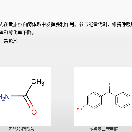
式在黄素蛋白酶体系中发挥胜利作用。参与能量代谢，维持呼吸
率和孵化率下降。
，易吸潮
乙酰胺/醋酰胺
4-羟基二苯甲酮