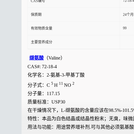
72-18-
CAS编号
保质期
24个月
99
有效物质含量
主要营养成分
缬氨酸
（Valine）
CAS#: 72-18-4
化学名：2-氨基-3-甲基丁酸
5
11
2
分子式：C
H
NO
分子量：117.15
质量标准：USP30
在干燥情况下，L-缬氨酸的含量应该在98.5%-101.
特性：本品为白色结晶或结晶性粉末；无臭，味微
用法与功能：用途营养增补剂.可与其他必须氨基酸