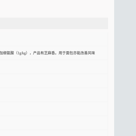
缬氨酸（1g/kg），产品有芝麻香。用于面包亦能改善风味