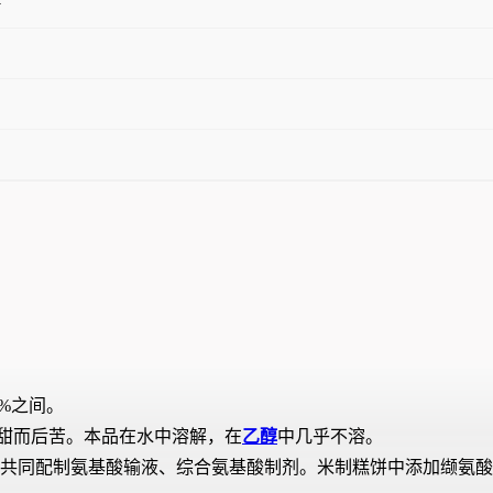
4
5%之间。
甜而后苦。本品在水中溶解，在
乙醇
中几乎不溶。
共同配制氨基酸输液、综合氨基酸制剂。米制糕饼中添加缬氨酸（