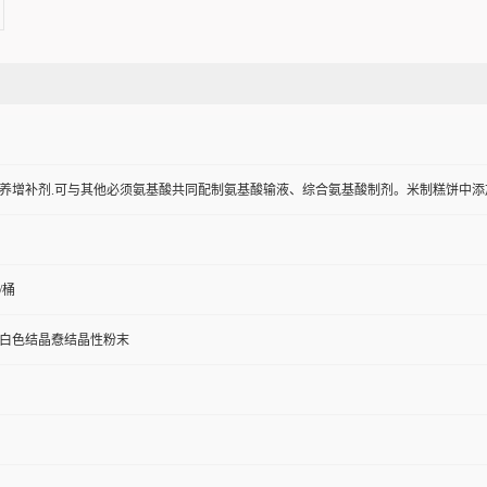
养增补剂.可与其他必须氨基酸共同配制氨基酸输液、综合氨基酸制剂。米制糕饼中添加
/桶
白色结晶憃结晶性粉末