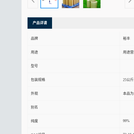
产品详请
品牌
裕丰
用途
用途营
型号
包装规格
25公斤
外观
本品为
别名
99%
纯度