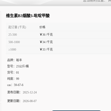
您当前的位置：
维生素B3烟酸3-吡啶甲酸
起订量 (千克)
价格
25-500
￥
36 /千克
500-1000
￥
34 /千克
≥1000
￥
33 /千克
品牌：
裕丰
型号：
25公斤/桶
货号：
01
纯度：
99
cas：
59-67-6
发布日期：
2025-12-24
更新日期：
2026-08-07