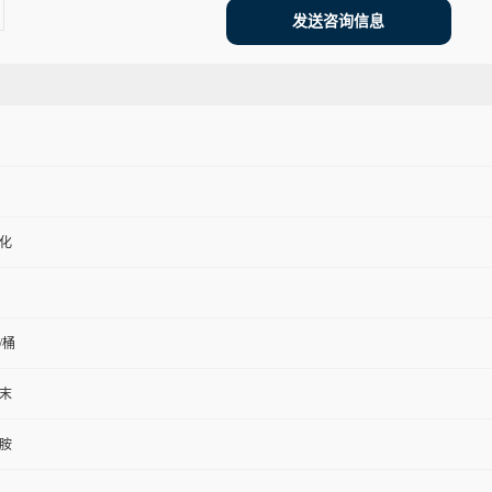
发送咨询信息
化
/桶
末
胺