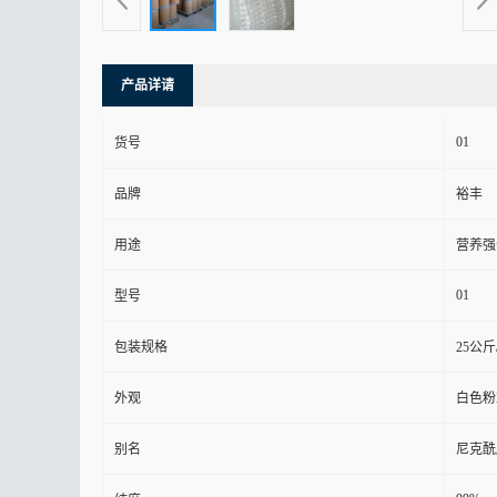
产品详请
01
货号
品牌
裕丰
用途
营养强
01
型号
包装规格
25公斤
外观
白色粉
别名
尼克酰