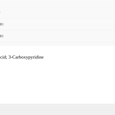
6
B3
B3
cid; 3-Carboxypyridine