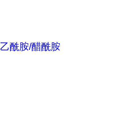
乙酰胺/醋酰胺