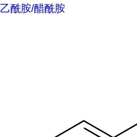
乙酰胺/醋酰胺