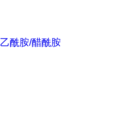
乙酰胺/醋酰胺