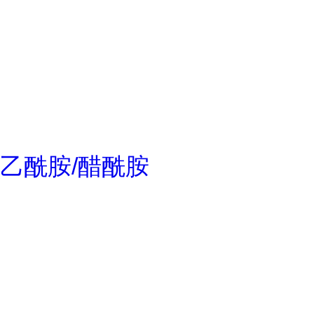
乙酰胺/醋酰胺