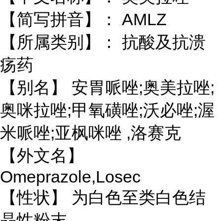
【简写拼音】： AMLZ
【所属类别】： 抗酸及抗溃
疡药
【别名】 安胃哌唑;奥美拉唑;
奥咪拉唑;甲氧磺唑;沃必唑;渥
米哌唑;亚枫
咪唑 ,洛赛克
【外文名】
Omeprazole,Losec
【性状】 为白色至类白色结
晶性粉末