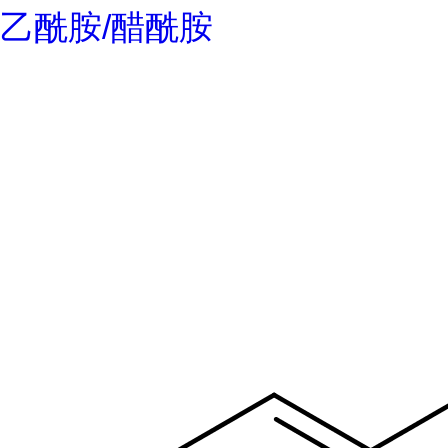
乙酰胺/醋酰胺