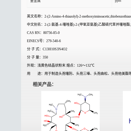
ppm
重金属
英文名称：2-(2-Amino-4-thiazolyl)-2-methoxyiminoacetic,thiobenzothiazol
中文别名：2-(2-氨基-4-噻唑基)-2-(甲氧亚氨基)乙酸硫代苯并噻唑酯;MAE
CAS RN：80756-85-0
EINECS号：279-540-6
分 子 式：C13H10S3N4O2
分 子 量：350
外观：浅黄色结晶状粉末 熔点：126～132℃
用 途：用于制造头孢噻肟、头孢三嗪、
头孢曲松、头孢他美酯
相关产品：