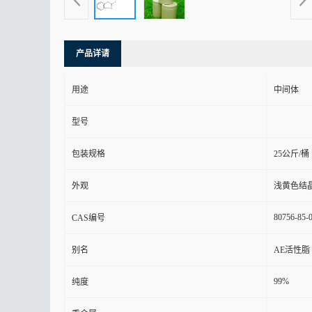
产品详请
用途
中间体
型号
包装规格
25公斤/桶
外观
浅黄色结
80756-85-
CAS编号
别名
AE活性脂
99%
纯度