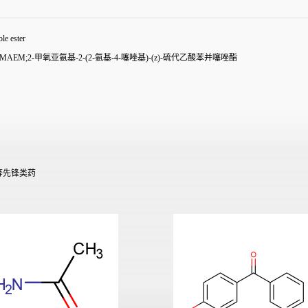
e ester
M;2-甲氧亚氨基-2-(2-氨基-4-噻唑基)-(z)-
硫代乙酸苯并噻唑酯
等先锋类药