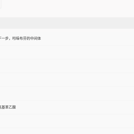
下一步，吲哚布芬的中间体
-氨基苯乙酸