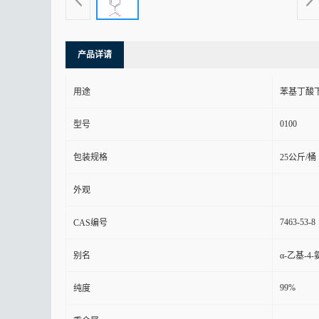
产品详请
用途
苯基丁酸
0100
型号
包装规格
25公斤/桶
外观
7463-53-8
CAS编号
别名
α-乙基-4
99%
纯度