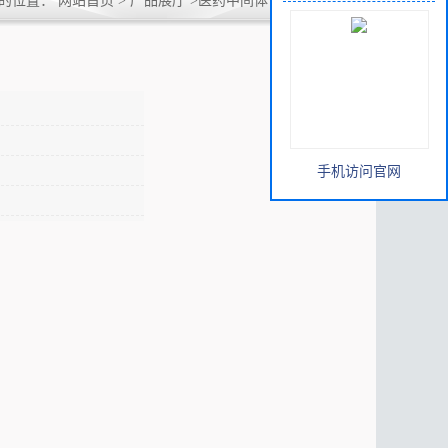
的位置：
网站首页
>
产品展厅
>
医药中间体
>
α-乙基-4-氨基
手机访问官网